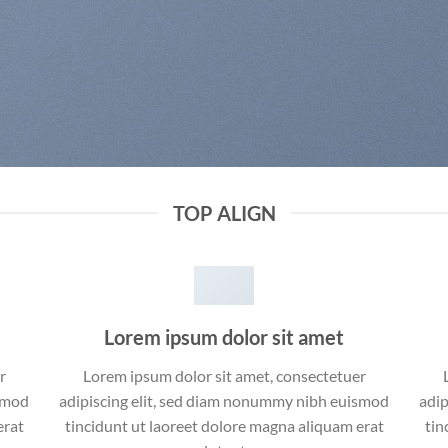
TOP ALIGN
Lorem ipsum dolor sit amet
r
Lorem ipsum dolor sit amet, consectetuer
ismod
adipiscing elit, sed diam nonummy nibh euismod
adip
erat
tincidunt ut laoreet dolore magna aliquam erat
tin