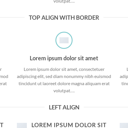
volutpat….
TOP ALIGN WITH BORDER
Lorem ipsum dolor sit amet
r
Lorem ipsum dolor sit amet, consectetuer
ismod
adipiscing elit, sed diam nonummy nibh euismod
adip
erat
tincidunt ut laoreet dolore magna aliquam erat
tin
volutpat….
LEFT ALIGN
IT
LOREM IPSUM DOLOR SIT